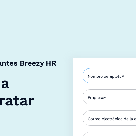
antes Breezy HR
ma
ratar