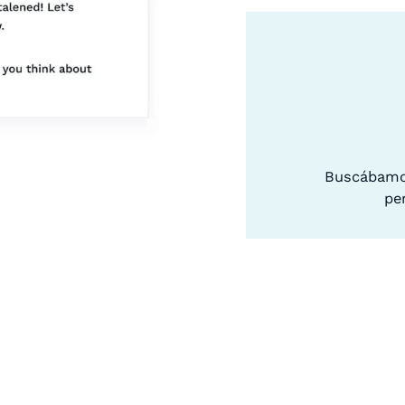
Buscábamo
pe