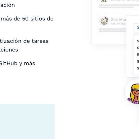
mación
 más de 50 sitios de
ización de tareas
aciones
 GitHub y más