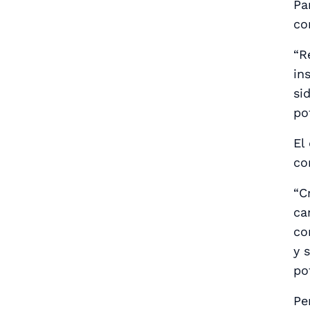
Pa
co
“R
in
si
po
El
co
“C
ca
co
y 
po
Pe