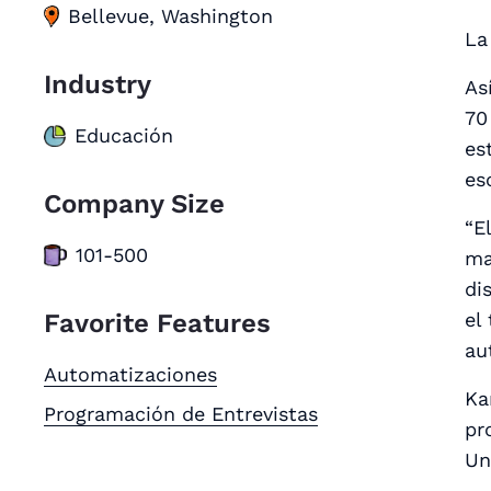
Bellevue, Washington
La
Industry
As
70
Educación
es
es
Company Size
“E
101-500
ma
di
Favorite Features
el
au
Automatizaciones
Ka
Programación de Entrevistas
pr
Un