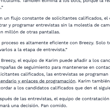
rrículums. También elimina a los bots, porque la re
.”
n un flujo constante de solicitantes calificados,
trar y programar entrevistas sin la molestia de cam
un millón de otras pantallas.
l proceso es altamente eficiente con Breezy. Solo t
evarlos a la etapa de entrevista.”
 Breezy, el equipo de Karim puede añadir a los cand
mpañas de seguimiento para mantenerse en contacto
licitantes calificados, las entrevistas se program
lendario y enlaces de programación
. Karim también
cordar a los candidatos calificados que den el sigui
spués de las entrevistas, el equipo de contratación
mará una decisión. Pan comido.