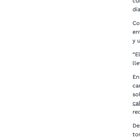
cu
día
Co
en
y 
“E
ll
En
ca
so
ca
re
De
to