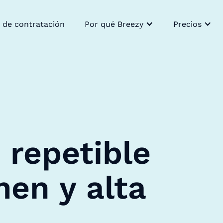
 de contratación
Por qué Breezy
Precios
 repetible
men y alta