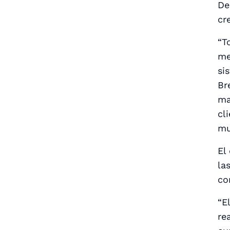
De
cr
“T
me
si
Br
ma
cl
mu
El
la
co
“E
re