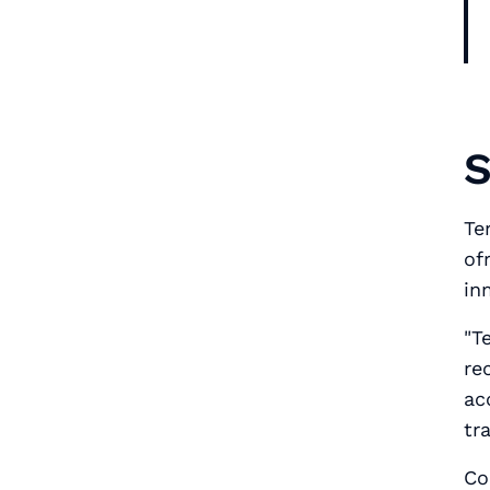
S
Te
of
in
"T
re
ac
tr
Co