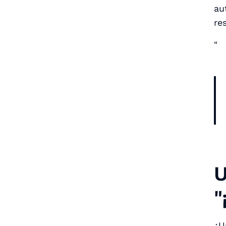
au
re
"
U
"
¿U