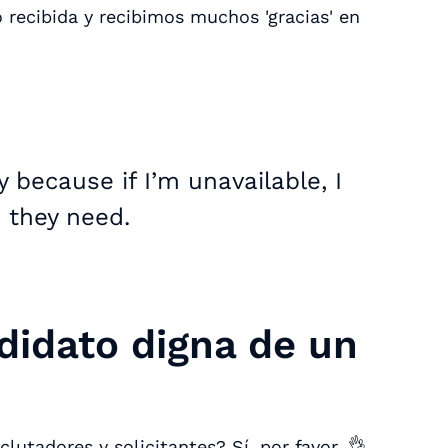
 recibida y recibimos muchos 'gracias' en
y because if I’m unavailable, I
 they need.
didato digna de un
lutadores y solicitantes? Sí, por favor. 👌