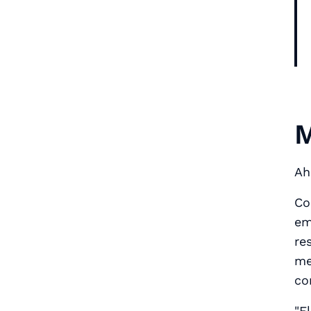
M
Ah
Co
em
re
me
co
"E