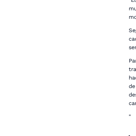
mu
mo
Se
ca
se
Pa
tr
ha
de
de
ca
"