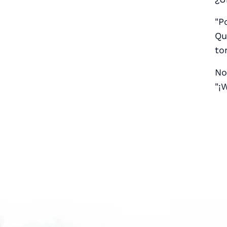
"P
Qu
to
No
"¡