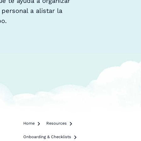
ue te ayuda a organizar
personal a alistar la
o.
Home

Resources

Onboarding & Checklists
