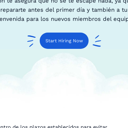
ción te asegura que no se te escape nada, ya q
epararte antes del primer día y también a tu 
ienvenida para los nuevos miembros del equip
Start Hiring Now
tro de los plazos establecidos para evitar