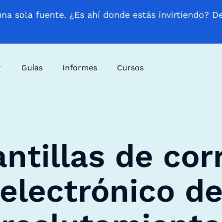
una sola fuente. ¿Es ahí donde estás invirtiendo? D
Guías
Informes
Cursos
antillas de cor
electrónico d