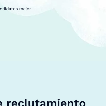
andidatos mejor
e reclutamiento