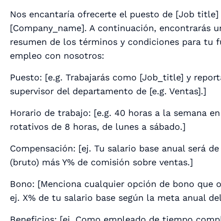
Nos encantaría ofrecerte el puesto de [
Job title
]
[
Company_name
]. A continuación, encontrarás u
resumen de los términos y condiciones para tu f
empleo con nosotros:
Puesto: [
e.g. Trabajarás como [Job_title] y report
supervisor del departamento de [e.g. Ventas].
]
Horario de trabajo: [
e.g. 40 horas a la semana en
rotativos de 8 horas, de lunes a sábado.
]
Compensación: [
ej. Tu salario base anual será de
(bruto) más Y% de comisión sobre ventas.
]
Bono: [
Menciona cualquier opción de bono que o
ej. X% de tu salario base según la meta anual de
Beneficios: [
ej. Como empleado de tiempo compl