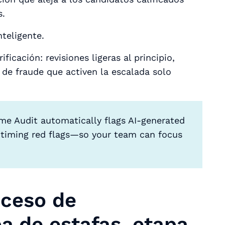
s.
nteligente.
icación: revisiones ligeras al principio,
de fraude que activen la escalada solo
e Audit automatically flags AI-generated
 timing red flags—so your team can focus
oceso de
a de estafas, etapa