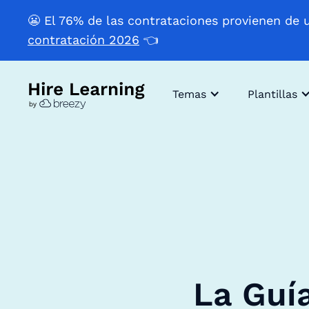
😬 El 76% de las contrataciones provienen de 
contratación 2026
👈
Temas
Plantillas
La Guí