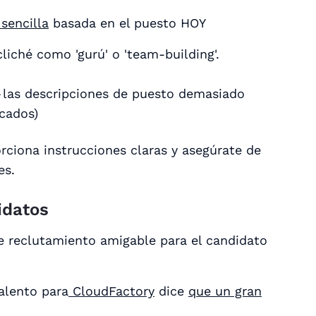
sencilla
basada en el puesto HOY
cliché como 'gurú' o 'team-building'.
 las descripciones de puesto demasiado
cados)
orciona instrucciones claras y asegúrate de
es.
idatos
e reclutamiento amigable para el candidato
Talento para
CloudFactory
dice
que un gran