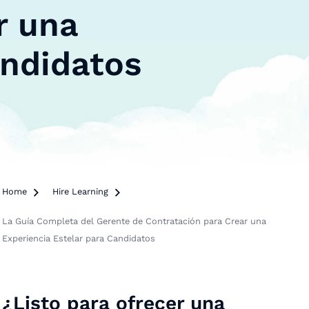
r una
andidatos
Home

Hire Learning

La Guía Completa del Gerente de Contratación para Crear una
Experiencia Estelar para Candidatos
¿Listo para ofrecer una