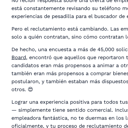
No recibir respuesta sobre una oferta de empl
está constantemente revisando su teléfono mó
experiencias de pesadilla para el buscador de
Pero el reclutamiento está cambiando. Las em
solo a quién contratan, sino
cómo
contratan l
De hecho, una encuesta a más de 45,000 solic
Board
, encontró que aquellos que reportaron 
candidatos eran más propensos a animar a otro
también eran más propensos a comprar bienes 
postularon, y también estaban más dispuestos
otros. 😍
Lograr una experiencia positiva para
todos
tus
— simplemente tiene sentido comercial. Inclu
empleadora fantástica, no te duermas en los l
oficialmente
, y tu proceso de reclutamiento de