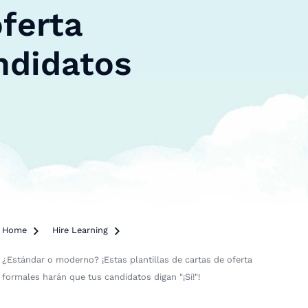
oferta
ndidatos
Home

Hire Learning

¿Estándar o moderno? ¡Estas plantillas de cartas de oferta
formales harán que tus candidatos digan "¡Sí!"!