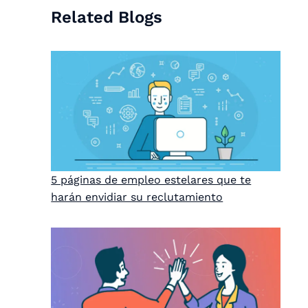
Related Blogs
5 páginas de empleo estelares que te
harán envidiar su reclutamiento