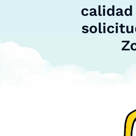
calidad
solicit
Zo