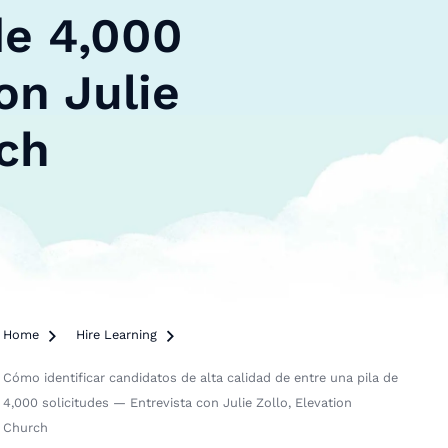
de 4,000
on Julie
rch
Home

Hire Learning

Cómo identificar candidatos de alta calidad de entre una pila de
4,000 solicitudes — Entrevista con Julie Zollo, Elevation
Church