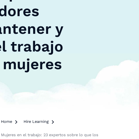
adores
antener y
l trabajo
s mujeres
Home

Hire Learning

Mujeres en el trabajo: 23 expertos sobre lo que los