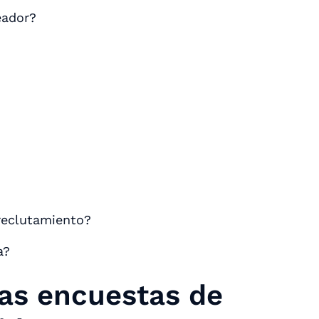
eador?
reclutamiento?
a?
las encuestas de