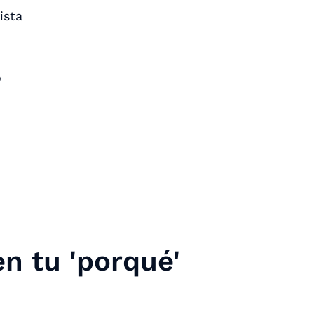
ista
o
en tu 'porqué'